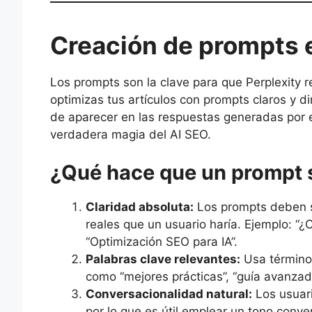
Creación de prompts e
Los prompts son la clave para que Perplexity
optimizas tus artículos con prompts claros y di
de aparecer en las respuestas generadas por
verdadera magia del AI SEO.
¿Qué hace que un prompt s
Claridad absoluta:
Los prompts deben s
reales que un usuario haría. Ejemplo: “¿
“Optimización SEO para IA”.
Palabras clave relevantes:
Usa términos
como “mejores prácticas”, “guía avanzada
Conversacionalidad natural:
Los usuari
por lo que es útil emplear un tono conv