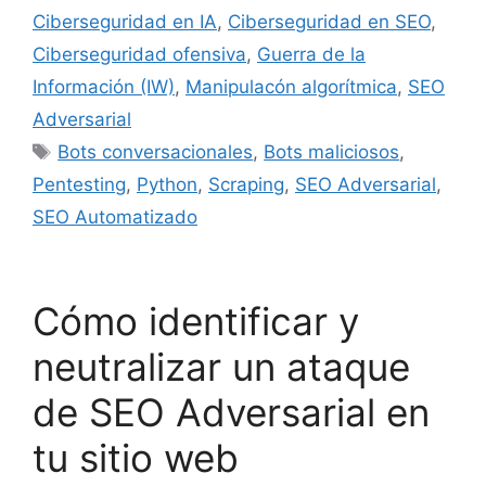
Ciberseguridad en IA
,
Ciberseguridad en SEO
,
Ciberseguridad ofensiva
,
Guerra de la
Información (IW)
,
Manipulacón algorítmica
,
SEO
Adversarial
Etiquetas
Bots conversacionales
,
Bots maliciosos
,
Pentesting
,
Python
,
Scraping
,
SEO Adversarial
,
SEO Automatizado
Cómo identificar y
neutralizar un ataque
de SEO Adversarial en
tu sitio web