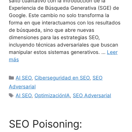
salto cualitativo con la introducción de la
Experiencia de Búsqueda Generativa (SGE) de
Google. Este cambio no solo transforma la
forma en que interactuamos con los resultados
de búsqueda, sino que abre nuevas
dimensiones para las estrategias SEO,
incluyendo técnicas adversariales que buscan
manipular estos sistemas generativos. …
Leer
más
Categorías
AI SEO
,
Ciberseguridad en SEO
,
SEO
Adversarial
Etiquetas
AI SEO
,
OptimizaciónIA
,
SEO Adversarial
SEO Poisoning: