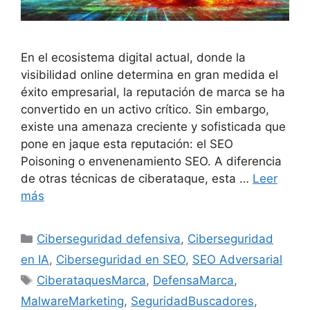
En el ecosistema digital actual, donde la
visibilidad online determina en gran medida el
éxito empresarial, la reputación de marca se ha
convertido en un activo crítico. Sin embargo,
existe una amenaza creciente y sofisticada que
pone en jaque esta reputación: el SEO
Poisoning o envenenamiento SEO. A diferencia
de otras técnicas de ciberataque, esta …
Leer
más
Categorías
Ciberseguridad defensiva
,
Ciberseguridad
en IA
,
Ciberseguridad en SEO
,
SEO Adversarial
Etiquetas
CiberataquesMarca
,
DefensaMarca
,
MalwareMarketing
,
SeguridadBuscadores
,