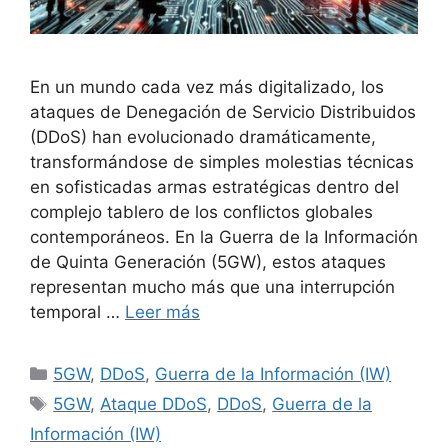
En un mundo cada vez más digitalizado, los
ataques de Denegación de Servicio Distribuidos
(DDoS) han evolucionado dramáticamente,
transformándose de simples molestias técnicas
en sofisticadas armas estratégicas dentro del
complejo tablero de los conflictos globales
contemporáneos. En la Guerra de la Información
de Quinta Generación (5GW), estos ataques
representan mucho más que una interrupción
temporal …
Leer más
Categorías
5GW
,
DDoS
,
Guerra de la Información (IW)
Etiquetas
5GW
,
Ataque DDoS
,
DDoS
,
Guerra de la
Información (IW)