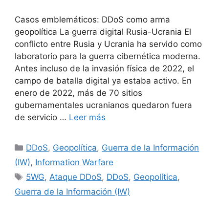
Casos emblemáticos: DDoS como arma
geopolítica La guerra digital Rusia-Ucrania El
conflicto entre Rusia y Ucrania ha servido como
laboratorio para la guerra cibernética moderna.
Antes incluso de la invasión física de 2022, el
campo de batalla digital ya estaba activo. En
enero de 2022, más de 70 sitios
gubernamentales ucranianos quedaron fuera
de servicio …
Leer más
Categorías
DDoS
,
Geopolítica
,
Guerra de la Información
(IW)
,
Information Warfare
Etiquetas
5WG
,
Ataque DDoS
,
DDoS
,
Geopolítica
,
Guerra de la Información (IW)