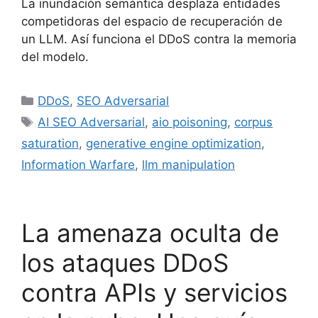
La inundación semántica desplaza entidades
competidoras del espacio de recuperación de
un LLM. Así funciona el DDoS contra la memoria
del modelo.
Categorías
DDoS
,
SEO Adversarial
Etiquetas
AI SEO Adversarial
,
aio poisoning
,
corpus
saturation
,
generative engine optimization
,
Information Warfare
,
llm manipulation
La amenaza oculta de
los ataques DDoS
contra APIs y servicios