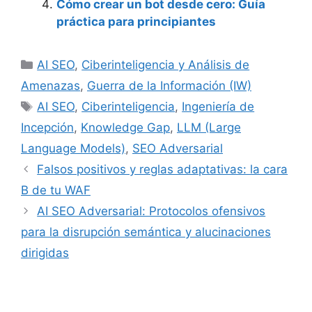
Cómo crear un bot desde cero: Guía
práctica para principiantes
Categorías
AI SEO
,
Ciberinteligencia y Análisis de
Amenazas
,
Guerra de la Información (IW)
Etiquetas
AI SEO
,
Ciberinteligencia
,
Ingeniería de
Incepción
,
Knowledge Gap
,
LLM (Large
Language Models)
,
SEO Adversarial
Falsos positivos y reglas adaptativas: la cara
B de tu WAF
AI SEO Adversarial: Protocolos ofensivos
para la disrupción semántica y alucinaciones
dirigidas