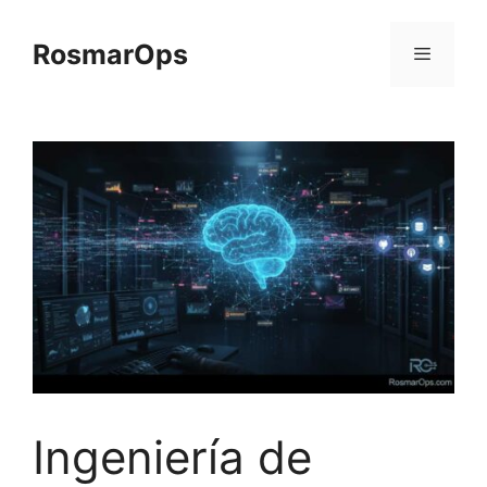
Saltar
al
RosmarOps
contenido
Menú
Ingeniería de