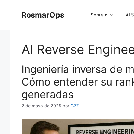
Saltar
al
RosmarOps
Sobre ▾
AI 
contenido
AI Reverse Enginee
Ingeniería inversa de 
Cómo entender su rank
generadas
2 de mayo de 2025
por
G77