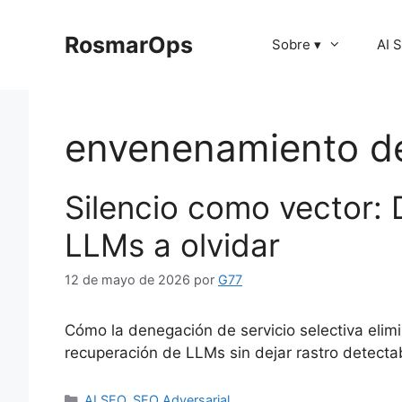
Saltar
al
RosmarOps
Sobre ▾
AI 
contenido
envenenamiento d
Silencio como vector:
LLMs a olvidar
12 de mayo de 2026
por
G77
Cómo la denegación de servicio selectiva elim
recuperación de LLMs sin dejar rastro detecta
Categorías
AI SEO
,
SEO Adversarial