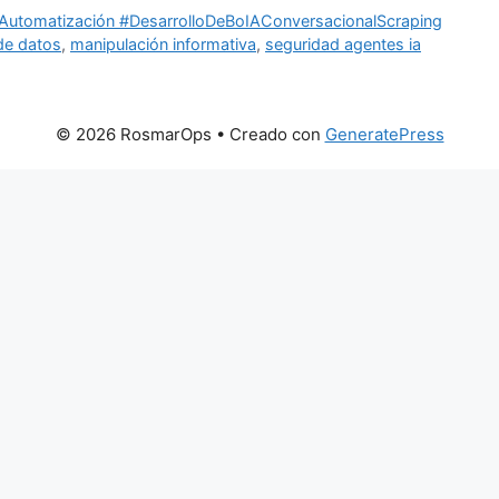
 #Automatización #DesarrolloDeBoIAConversacionalScraping
de datos
,
manipulación informativa
,
seguridad agentes ia
© 2026 RosmarOps
• Creado con
GeneratePress