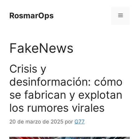
Saltar
al
RosmarOps
contenido
Menú
FakeNews
Crisis y
desinformación: cómo
se fabrican y explotan
los rumores virales
20 de marzo de 2025
por
G77