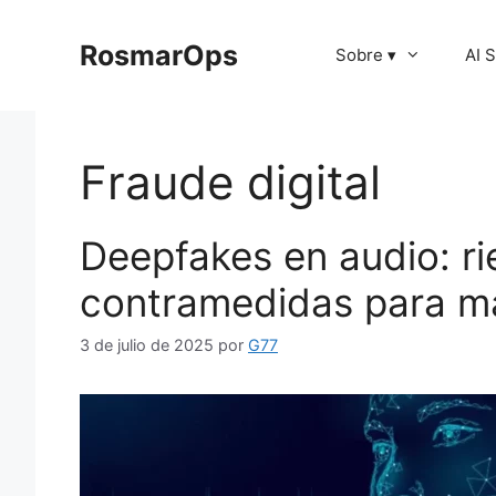
Saltar
al
RosmarOps
Sobre ▾
AI 
contenido
Fraude digital
Deepfakes en audio: ri
contramedidas para ma
3 de julio de 2025
por
G77