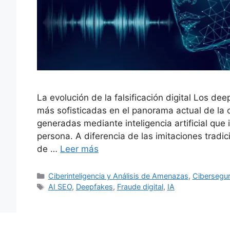
La evolución de la falsificación digital Los 
más sofisticadas en el panorama actual de la c
generadas mediante inteligencia artificial que
persona. A diferencia de las imitaciones tradic
de …
Leer más
Categorías
Ciberinteligencia y Análisis de Amenazas
,
Cibersegur
Etiquetas
AI SEO
,
Deepfakes
,
Fraude digital
,
IA