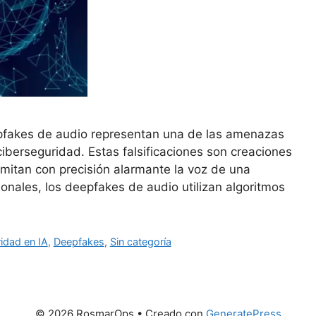
deepfakes de audio representan una de las amenazas
iberseguridad. Estas falsificaciones son creaciones
 imitan con precisión alarmante la voz de una
ionales, los deepfakes de audio utilizan algoritmos
idad en IA
,
Deepfakes
,
Sin categoría
© 2026 RosmarOps
• Creado con
GeneratePress