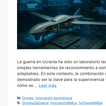
La guerra en Ucrania ha sido un laboratorio t
simples herramientas de reconocimiento a si
adaptables. En este contexto, la combinación 
demostrado ser la clave para la supervivencia 
cómo se …
Leer más
Categorías
Drones
,
Innovación tecnológica
Etiquetas
DronesDeGuerra
,
InnovaciónBélica
,
SoftwareMilitar