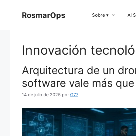
Saltar
al
RosmarOps
Sobre ▾
AI 
contenido
Innovación tecnoló
Arquitectura de un dro
software vale más que
14 de julio de 2025
por
G77