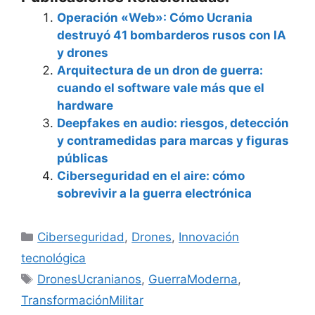
Operación «Web»: Cómo Ucrania
destruyó 41 bombarderos rusos con IA
y drones
Arquitectura de un dron de guerra:
cuando el software vale más que el
hardware
Deepfakes en audio: riesgos, detección
y contramedidas para marcas y figuras
públicas
Ciberseguridad en el aire: cómo
sobrevivir a la guerra electrónica
Categorías
Ciberseguridad
,
Drones
,
Innovación
tecnológica
Etiquetas
DronesUcranianos
,
GuerraModerna
,
TransformaciónMilitar