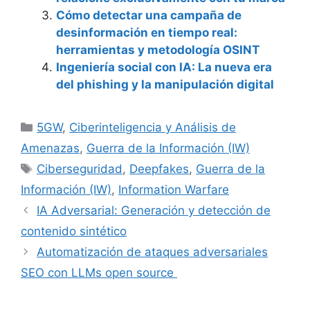
Cómo detectar una campaña de
desinformación en tiempo real:
herramientas y metodología OSINT
Ingeniería social con IA: La nueva era
del phishing y la manipulación digital
Categorías
5GW
,
Ciberinteligencia y Análisis de
Amenazas
,
Guerra de la Información (IW)
Etiquetas
Ciberseguridad
,
Deepfakes
,
Guerra de la
Información (IW)
,
Information Warfare
IA Adversarial: Generación y detección de
contenido sintético
Automatización de ataques adversariales
SEO con LLMs open source